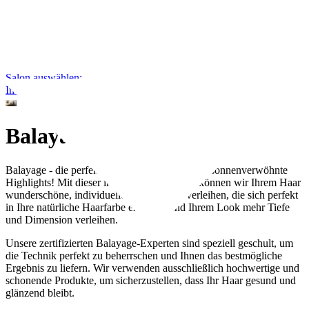
Salon auswählen:
Impressum
|
Datenschutz
|
AGB's
Balayage
Balayage - die perfekte Technik für natürliche, sonnenverwöhnte
Highlights! Mit dieser innovativen Methode können wir Ihrem Haar
wunderschöne, individuelle Farbverläufe verleihen, die sich perfekt
in Ihre natürliche Haarfarbe einfügen und Ihrem Look mehr Tiefe
und Dimension verleihen.
Unsere zertifizierten Balayage-Experten sind speziell geschult, um
die Technik perfekt zu beherrschen und Ihnen das bestmögliche
Ergebnis zu liefern. Wir verwenden ausschließlich hochwertige und
schonende Produkte, um sicherzustellen, dass Ihr Haar gesund und
glänzend bleibt.