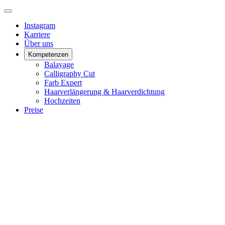
Instagram
Karriere
Über uns
Kompetenzen
Balayage
Calligraphy Cut
Farb Expert
Haarverlängerung & Haarverdichtung
Hochzeiten
Preise