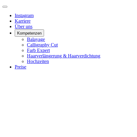
Instagram
Karriere
Über uns
Kompetenzen
Balayage
Calligraphy Cut
Farb Expert
Haarverlängerung & Haarverdichtung
Hochzeiten
Preise